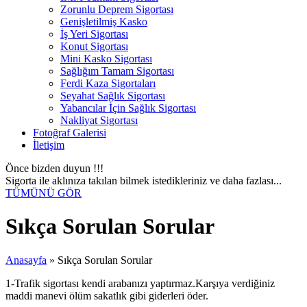
Zorunlu Deprem Sigortası
Genişletilmiş Kasko
İş Yeri Sigortası
Konut Sigortası
Mini Kasko Sigortası
Sağlığım Tamam Sigortası
Ferdi Kaza Sigortaları
Seyahat Sağlık Sigortası
Yabancılar İçin Sağlık Sigortası
Nakliyat Sigortası
Fotoğraf Galerisi
İletişim
Önce bizden duyun !!!
Sigorta ile aklınıza takılan bilmek istedikleriniz ve daha fazlası...
TÜMÜNÜ GÖR
Sıkça Sorulan Sorular
Anasayfa
»
Sıkça Sorulan Sorular
1-Trafik sigortası kendi arabanızı yaptırmaz.Karşıya verdiğiniz
maddi manevi ölüm sakatlık gibi giderleri öder.