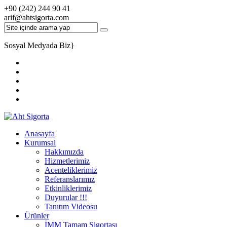
+90 (242) 244 90 41
arif@ahtsigorta.com
Sosyal Medyada Biz
}
Anasayfa
Kurumsal
Hakkımızda
Hizmetlerimiz
Acenteliklerimiz
Referanslarımız
Etkinliklerimiz
Duyurular !!!
Tanıtım Videosu
Ürünler
İMM Tamam Sigortası