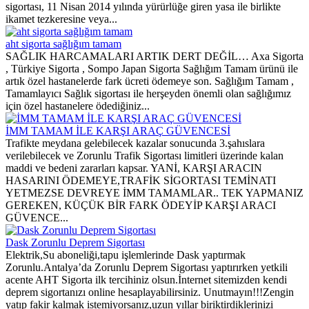
sigortası, 11 Nisan 2014 yılında yürürlüğe giren yasa ile birlikte
ikamet tezkeresine veya...
aht sigorta sağlığım tamam
SAĞLIK HARCAMALARI ARTIK DERT DEĞİL… Axa Sigorta
, Türkiye Sigorta , Sompo Japan Sigorta Sağlığım Tamam ürünü ile
artık özel hastanelerde fark ücreti ödemeye son. Sağlığım Tamam ,
Tamamlayıcı Sağlık sigortası ile herşeyden önemli olan sağlığımız
için özel hastanelere ödediğiniz...
İMM TAMAM İLE KARŞI ARAÇ GÜVENCESİ
Trafikte meydana gelebilecek kazalar sonucunda 3.şahıslara
verilebilecek ve Zorunlu Trafik Sigortası limitleri üzerinde kalan
maddi ve bedeni zararları kapsar. YANİ, KARŞI ARACIN
HASARINI ÖDEMEYE,TRAFİK SİGORTASI TEMİNATI
YETMEZSE DEVREYE İMM TAMAMLAR.. TEK YAPMANIZ
GEREKEN, KÜÇÜK BİR FARK ÖDEYİP KARŞI ARACI
GÜVENCE...
Dask Zorunlu Deprem Sigortası
Elektrik,Su aboneliği,tapu işlemlerinde Dask yaptırmak
Zorunlu.Antalya’da Zorunlu Deprem Sigortası yaptırırken yetkili
acente AHT Sigorta ilk tercihiniz olsun.İnternet sitemizden kendi
deprem sigortanızı online hesaplayabilirsiniz. Unutmayın!!!Zengin
yatıp fakir kalmak istemiyorsanız,uzun yıllar biriktirdiklerinizi