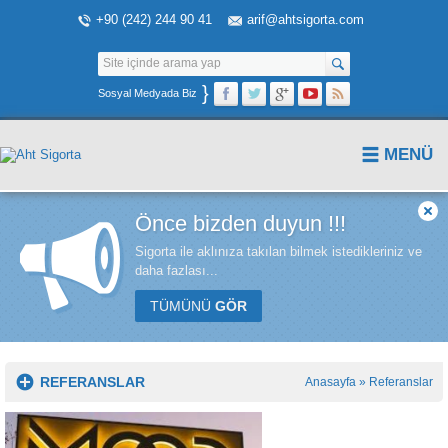
+90 (242) 244 90 41
arif@ahtsigorta.com
}
Sosyal Medyada Biz
MENÜ
Önce bizden duyun !!!
Sigorta ile aklınıza takılan bilmek istedikleriniz ve
daha fazlası...
TÜMÜNÜ
GÖR
REFERANSLAR
Anasayfa
»
Referanslar