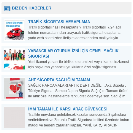
BİZDEN HABERLER
TRAFIK SIGORTASI HESAPLAMA
Trafik sigortası nasıl hesaplanır ? Trafik sigortası 7/24 acil
telefon numaralarından arayarak trafik sigorta hesaplama
yada web sitemizden iletişim adreslerinden mail yoluyla
bizlere ulaşabilirsiniz.2020 yılı ucuz trafik sigortası Teklif Al : 0
242 244 90 41 – whatsaap : 0507 705...
YABANCILAR OTURUM İZNI İÇIN GENEL SAĞLIK
SIGORTASI
Yeni ikamet yasası ile birlikte oturum izni veya ikamet tezkeresi
için başvuran yabancı uyrukluların özel sağlık sigortası
yaptırmaları zorunlu hale getirildi. Yabancılar için oturum izni
genel sağlık sigortası, 11 Nisan 2014 yılında yürürlüğe giren
AHT SIGORTA SAĞLIĞIM TAMAM
yasa ile birlikte ikamet tezkeresine veya...
SAĞLIK HARCAMALARI ARTIK DERT DEĞİL… Axa Sigorta ,
Türkiye Sigorta , Sompo Japan Sigorta Sağlığım Tamam ürünü
ile artık özel hastanelerde fark ücreti ödemeye son. Sağlığım
Tamam , Tamamlayıcı Sağlık sigortası ile herşeyden önemli
olan sağlığımız için özel hastanelere ödediğiniz...
İMM TAMAM İLE KARŞI ARAÇ GÜVENCESİ
Trafikte meydana gelebilecek kazalar sonucunda 3.şahıslara
verilebilecek ve Zorunlu Trafik Sigortası limitleri üzerinde kalan
maddi ve bedeni zararları kapsar. YANİ, KARŞI ARACIN
HASARINI ÖDEMEYE,TRAFİK SİGORTASI TEMİNATI