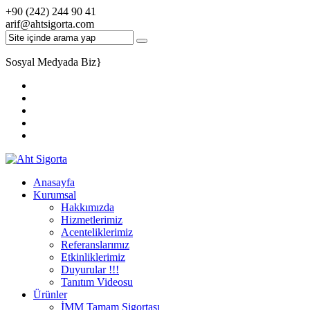
+90 (242) 244 90 41
arif@ahtsigorta.com
Sosyal Medyada Biz
}
Anasayfa
Kurumsal
Hakkımızda
Hizmetlerimiz
Acenteliklerimiz
Referanslarımız
Etkinliklerimiz
Duyurular !!!
Tanıtım Videosu
Ürünler
İMM Tamam Sigortası