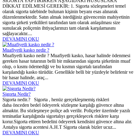
SİGORTA YAPTIRIRKEN AŞAĞIDAKİ HUSUSLARA
DİKKAT EDİLMESİ GEREKİR: 1. Sigorta sözleşmeleri temel
olarak sigorta talebinde bulunan kişinin beyanı esas alınarak
düzenlenmektedir. Satın almak istediğiniz güvencenin mahiyetinin
sigorta şirketi yetkilileri tarafından tam olarak anlaşılması size
sunulacak poliçenin ihtiyaçlarınızı tam olarak karşılamasını
sağlayacaktır....
DEVAMINI OKU
Muafiyetli kasko nedir ?
Muafiyetli kasko nedir ? Muafiyetli kasko, hasar halinde ödenmesi
gereken hasar tutarının belli bir miktarından sigorta şirketinin muaf
olup, o kısmı ödemediği ve bu kısmın sigortalı tarafından
karşılandığı kasko türüdür. Genellikle belli bir yüzdeyle belirlenir ve
bir hasar halinde, araç...
DEVAMINI OKU
Sigorta Nedir?
Sigorta nedir.? Sigorta , henüz gerçekleşmemiş riskleri
daha önceden bedel ödeyerek sözleşme karşılığı güvence altına
almaktır. Bu sözleşmeye poliçe adı verilir. Poliçeler üzerinde yazılı
teminatlar karşılığında sigortalıyı gerçekleşecek risklere karşı
korur.Sigorta ettiren bedelini ödeyerek kendisini güvence altına alır.
Antalya sigorta acentesi A.H.T Sigorta olarak bizler ucuz...
DEVAMINI OKU