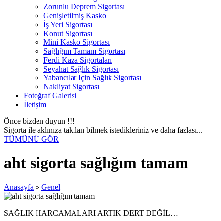
Zorunlu Deprem Sigortası
Genişletilmiş Kasko
İş Yeri Sigortası
Konut Sigortası
Mini Kasko Sigortası
Sağlığım Tamam Sigortası
Ferdi Kaza Sigortaları
Seyahat Sağlık Sigortası
Yabancılar İçin Sağlık Sigortası
Nakliyat Sigortası
Fotoğraf Galerisi
İletişim
Önce bizden duyun !!!
Sigorta ile aklınıza takılan bilmek istedikleriniz ve daha fazlası...
TÜMÜNÜ GÖR
aht sigorta sağlığım tamam
Anasayfa
»
Genel
SAĞLIK HARCAMALARI ARTIK DERT DEĞİL…