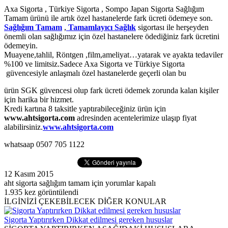
Axa Sigorta , Türkiye Sigorta , Sompo Japan Sigorta Sağlığım
Tamam ürünü ile artık özel hastanelerde fark ücreti ödemeye son.
Sağlığım Tamam
,
Tamamlayıcı Sağlık
sigortası ile herşeyden
önemli olan sağlığımız için özel hastanelere ödediğiniz fark ücretini
ödemeyin.
Muayene,tahlil, Röntgen ,film,ameliyat…yatarak ve ayakta tedaviler
%100 ve limitsiz.Sadece Axa Sigorta ve Türkiye Sigorta
güvencesiyle anlaşmalı özel hastanelerde geçerli olan bu
ürün SGK güvencesi olup fark ücreti ödemek zorunda kalan kişiler
için harika bir hizmet.
Kredi kartına 8 taksitle yaptırabileceğiniz ürün için
www.ahtsigorta.com
adresinden acentelerimize ulaşıp fiyat
alabilirsiniz.
www.ahtsigorta.com
whatsaap 0507 705 1122
12 Kasım
2015
aht sigorta sağlığım tamam için
yorumlar kapalı
1.935
kez görüntülendi
İLGİNİZİ ÇEKEBİLECEK DİĞER KONULAR
Sigorta Yaptırırken Dikkat edilmesi gereken hususlar