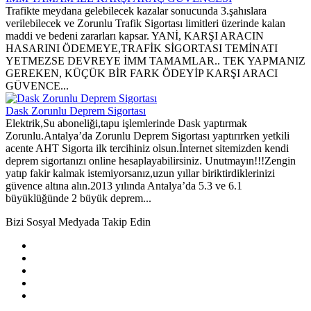
Trafikte meydana gelebilecek kazalar sonucunda 3.şahıslara
verilebilecek ve Zorunlu Trafik Sigortası limitleri üzerinde kalan
maddi ve bedeni zararları kapsar. YANİ, KARŞI ARACIN
HASARINI ÖDEMEYE,TRAFİK SİGORTASI TEMİNATI
YETMEZSE DEVREYE İMM TAMAMLAR.. TEK YAPMANIZ
GEREKEN, KÜÇÜK BİR FARK ÖDEYİP KARŞI ARACI
GÜVENCE...
Dask Zorunlu Deprem Sigortası
Elektrik,Su aboneliği,tapu işlemlerinde Dask yaptırmak
Zorunlu.Antalya’da Zorunlu Deprem Sigortası yaptırırken yetkili
acente AHT Sigorta ilk tercihiniz olsun.İnternet sitemizden kendi
deprem sigortanızı online hesaplayabilirsiniz. Unutmayın!!!Zengin
yatıp fakir kalmak istemiyorsanız,uzun yıllar biriktirdiklerinizi
güvence altına alın.2013 yılında Antalya’da 5.3 ve 6.1
büyüklüğünde 2 büyük deprem...
Bizi Sosyal Medyada Takip Edin