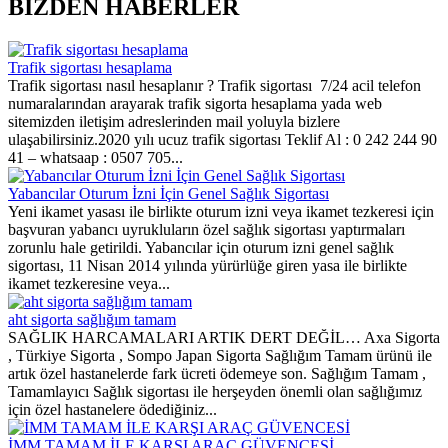
BİZDEN HABERLER
Trafik sigortası hesaplama
Trafik sigortası nasıl hesaplanır ? Trafik sigortası 7/24 acil telefon
numaralarından arayarak trafik sigorta hesaplama yada web
sitemizden iletişim adreslerinden mail yoluyla bizlere
ulaşabilirsiniz.2020 yılı ucuz trafik sigortası Teklif Al : 0 242 244 90
41 – whatsaap : 0507 705...
Yabancılar Oturum İzni İçin Genel Sağlık Sigortası
Yeni ikamet yasası ile birlikte oturum izni veya ikamet tezkeresi için
başvuran yabancı uyrukluların özel sağlık sigortası yaptırmaları
zorunlu hale getirildi. Yabancılar için oturum izni genel sağlık
sigortası, 11 Nisan 2014 yılında yürürlüğe giren yasa ile birlikte
ikamet tezkeresine veya...
aht sigorta sağlığım tamam
SAĞLIK HARCAMALARI ARTIK DERT DEĞİL… Axa Sigorta
, Türkiye Sigorta , Sompo Japan Sigorta Sağlığım Tamam ürünü ile
artık özel hastanelerde fark ücreti ödemeye son. Sağlığım Tamam ,
Tamamlayıcı Sağlık sigortası ile herşeyden önemli olan sağlığımız
için özel hastanelere ödediğiniz...
İMM TAMAM İLE KARŞI ARAÇ GÜVENCESİ