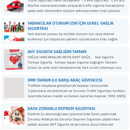
Trafik sigortası nasıl hesaplanır ? Trafik sigortası 7/24 acil
telefon numaralarından arayarak trafik sigorta hesaplama
yada web sitemizden iletişim adreslerinden mail yoluyla
bizlere ulaşabilirsiniz.2020 yılı ucuz trafik sigortası Teklif Al
: 0 242 244 90 41 – whatsaap : 0507 705...
YABANCILAR OTURUM İZNI İÇIN GENEL SAĞLIK
SIGORTASI
Yeni ikamet yasası ile birlikte oturum izni veya ikamet
tezkeresi için başvuran yabancı uyrukluların özel sağlık
sigortası yaptırmaları zorunlu hale getirildi. Yabancılar için
oturum izni genel sağlık sigortası, 11 Nisan 2014 yılında
AHT SIGORTA SAĞLIĞIM TAMAM
yürürlüğe giren yasa ile birlikte ikamet tezkeresine veya...
SAĞLIK HARCAMALARI ARTIK DERT DEĞİL… Axa Sigorta ,
Türkiye Sigorta , Sompo Japan Sigorta Sağlığım Tamam
ürünü ile artık özel hastanelerde fark ücreti ödemeye son.
Sağlığım Tamam , Tamamlayıcı Sağlık sigortası ile
herşeyden önemli olan sağlığımız için özel hastanelere
İMM TAMAM İLE KARŞI ARAÇ GÜVENCESİ
ödediğiniz...
Trafikte meydana gelebilecek kazalar sonucunda
3.şahıslara verilebilecek ve Zorunlu Trafik Sigortası limitleri
üzerinde kalan maddi ve bedeni zararları kapsar. YANİ, KARŞI
ARACIN HASARINI ÖDEMEYE,TRAFİK SİGORTASI TEMİNATI
YETMEZSE DEVREYE İMM TAMAMLAR.. TEK YAPMANIZ
DASK ZORUNLU DEPREM SIGORTASI
GEREKEN, KÜÇÜK BİR FARK ÖDEYİP KARŞI ARACI GÜVENCE...
Elektrik,Su aboneliği,tapu işlemlerinde Dask yaptırmak
Zorunlu.Antalya’da Zorunlu Deprem Sigortası yaptırırken
yetkili acente AHT Sigorta ilk tercihiniz olsun.İnternet
sitemizden kendi deprem sigortanızı online