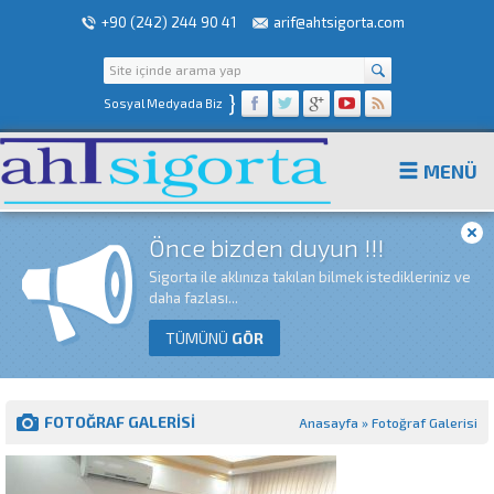
+90 (242) 244 90 41
arif@ahtsigorta.com
}
Sosyal Medyada Biz
MENÜ
Önce bizden duyun !!!
Sigorta ile aklınıza takılan bilmek istedikleriniz ve
daha fazlası...
TÜMÜNÜ
GÖR
FOTOĞRAF GALERISI
Anasayfa
»
Fotoğraf Galerisi