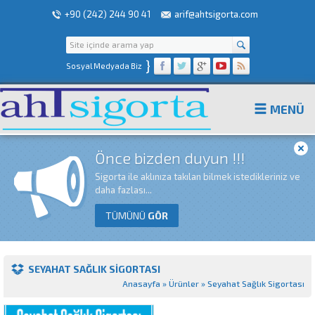
+90 (242) 244 90 41
arif@ahtsigorta.com
}
Sosyal Medyada Biz
MENÜ
Önce bizden duyun !!!
Sigorta ile aklınıza takılan bilmek istedikleriniz ve
daha fazlası...
TÜMÜNÜ
GÖR
SEYAHAT SAĞLIK SIGORTASI
Anasayfa
»
Ürünler
»
Seyahat Sağlık Sigortası