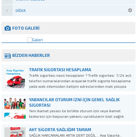
DIĞER
FOTO GALERİ
BİZDEN HABERLER
TRAFIK SIGORTASI HESAPLAMA
Trafik sigortası nasıl hesaplanır ? Trafik sigortası 7/24 acil
telefon numaralarından arayarak trafik sigorta hesaplama
yada web sitemizden iletişim adreslerinden mail yoluyla
bizlere ulaşabilirsiniz.2020 yılı ucuz trafik sigortası Teklif Al
: 0 242 244 90 41 – whatsaap : 0507 705...
YABANCILAR OTURUM İZNI İÇIN GENEL SAĞLIK
SIGORTASI
Yeni ikamet yasası ile birlikte oturum izni veya ikamet
tezkeresi için başvuran yabancı uyrukluların özel sağlık
sigortası yaptırmaları zorunlu hale getirildi. Yabancılar için
oturum izni genel sağlık sigortası, 11 Nisan 2014 yılında
AHT SIGORTA SAĞLIĞIM TAMAM
yürürlüğe giren yasa ile birlikte ikamet tezkeresine veya...
SAĞLIK HARCAMALARI ARTIK DERT DEĞİL… Axa Sigorta ,