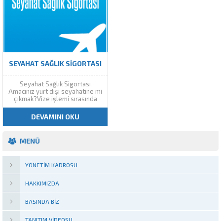
SEYAHAT SAĞLIK SIGORTASI
Seyahat Sağlık Sigortası
Amacınız yurt dışı seyahatine mi
çıkmak?Vize işlemi sırasında
sizden istenecek belgelerin
başında seyahat sağlık sigortası
DEVAMINI OKU
gelir.Seyahat Sağlık Sigortası
Seyahatiniz boyunca sizi
koruyacak olan bu ürün vefat
MENÜ
durumunda bile ülkemize nakil
imkanı sağlar.Dikkat edilmesi
gereken bir husus var.Seyahat...
YÖNETIM KADROSU
HAKKIMIZDA
BASINDA BIZ
TANITIM VIDEOSU