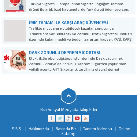
Türkiye Sigorta , Sompo Japan Sigorta Sağlığım Tamam
ürünü ile artık özel hastanelerde fark ücreti ödemeye son.
Sağlığım Tamam , Tamamlayıcı Sağlık sigortası ile
herşeyden önemli olan sağlığımız için özel hastanelere
İMM TAMAM İLE KARŞI ARAÇ GÜVENCESİ
ödediğiniz...
Trafikte meydana gelebilecek kazalar sonucunda
3.şahıslara verilebilecek ve Zorunlu Trafik Sigortası limitleri
üzerinde kalan maddi ve bedeni zararları kapsar. YANİ, KARŞI
ARACIN HASARINI ÖDEMEYE,TRAFİK SİGORTASI TEMİNATI
YETMEZSE DEVREYE İMM TAMAMLAR.. TEK YAPMANIZ
DASK ZORUNLU DEPREM SIGORTASI
GEREKEN, KÜÇÜK BİR FARK ÖDEYİP KARŞI ARACI GÜVENCE...
Elektrik,Su aboneliği,tapu işlemlerinde Dask yaptırmak
Zorunlu.Antalya’da Zorunlu Deprem Sigortası yaptırırken
yetkili acente AHT Sigorta ilk tercihiniz olsun.İnternet
sitemizden kendi deprem sigortanızı online
hesaplayabilirsiniz. Unutmayın!!!Zengin yatıp fakir kalmak
istemiyorsanız,uzun yıllar biriktirdiklerinizi güvence altına
alın.2013 yılında Antalya’da 5.3 ve 6.1 büyüklüğünde 2 büyük
deprem...
Bizi Sosyal Medyada Takip Edin
S.S.S.
Hakkımızda
Basında Biz
Tanıtım Videosu
Online
Katalog